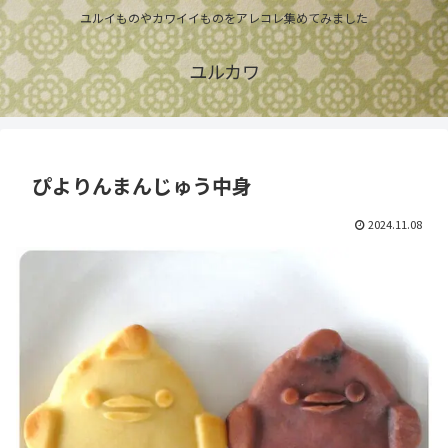
ユルイものやカワイイものをアレコレ集めてみました
ユルカワ
ぴよりんまんじゅう中身
2024.11.08