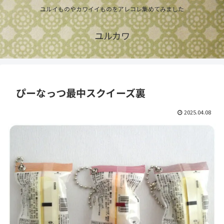
ユルイものやカワイイものをアレコレ集めてみました
ユルカワ
ぴーなっつ最中スクイーズ裏
2025.04.08