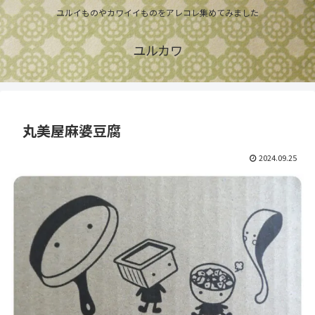
ユルイものやカワイイものをアレコレ集めてみました
ユルカワ
丸美屋麻婆豆腐
2024.09.25