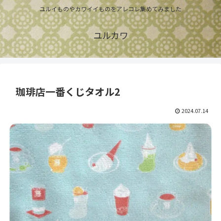
ユルイものやカワイイものをアレコレ集めてみました
ユルカワ
珈琲店一番くじタオル2
2024.07.14