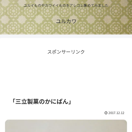
ユルイものやカワイイものをアレコレ集めてみました
ユルカワ
スポンサーリンク
「三立製菓のかにぱん」
2017.12.12